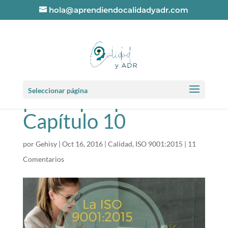
hola@aprendiendocalidadyadr.com
La ISO 9001:2015
Seleccionar página
punto por punto:
Capítulo 10
por
Gehisy
|
Oct 16, 2016
|
Calidad
,
ISO 9001:2015
|
11
Comentarios