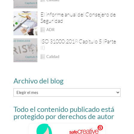
El informe anual del Consejero de
Seguridad
ADR
ISO 31000:2018 Capítulo 5 (Parte
II)
Calidad
Archivo del blog
Archivo
del
Todo el contenido publicado está
blog
protegido por derechos de autor