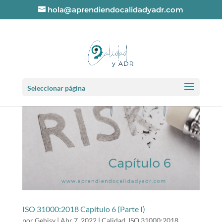
hola@aprendiendocalidadyadr.com
Seleccionar página
ISO 31000:2018 Capítulo 6 (Parte I)
por
Gehisy
|
Abr 7, 2022
|
Calidad
,
ISO 31000:2018