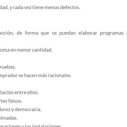
idad, y cada vez tiene menos defectos.
ucción, de forma que se puedan elaborar programas
ocesa en menor cantidad.
.
pruebas.
omprador se hacen más racionales.
ación entre ellos.
tes falsos.
durez y democracia.
calmadas.
araciones y las instalaciones.