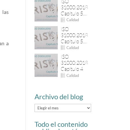
ISO
31000:2018
 las
Capítulo 5
(Parte II)
Calidad
ISO
31000:2018
Capítulo 5
an a
(Parte I)
Calidad
ISO
31000:2018
Capítulo 4
Calidad
Archivo del blog
Archivo
del
Todo el contenido
blog