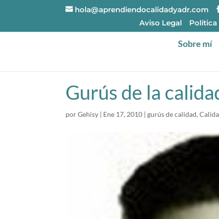
hola@aprendiendocalidadyadr.com
Aviso Legal
Política
Sobre mí
Gurús de la calid
por
Gehisy
|
Ene 17, 2010
|
gurús de calidad
,
Calid