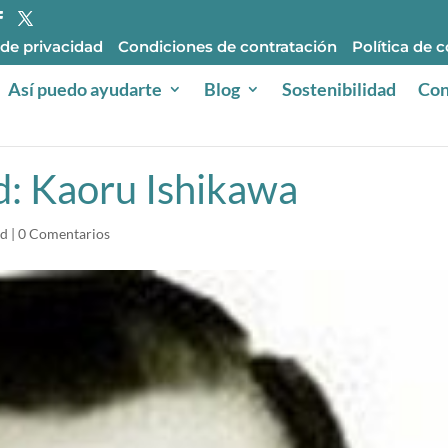
 de privacidad
Condiciones de contratación
Política de 
Así puedo ayudarte
Blog
Sostenibilidad
Con
ad: Kaoru Ishikawa
ad
|
0 Comentarios