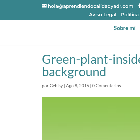
hola@aprendiendocalidadyadr.com
Aviso Legal
Política
Sobre mí
Green-plant-insid
background
por
Gehisy
|
Ago 8, 2016
|
0 Comentarios