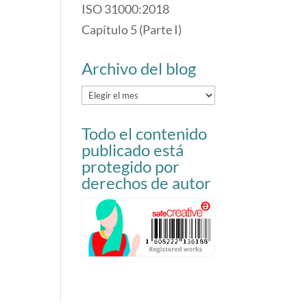
ISO 31000:2018
Capítulo 5 (Parte I)
Archivo del blog
Archivo
del
Todo el contenido
blog
publicado está
protegido por
derechos de autor