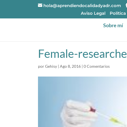
hola@aprendiendocalidadyadr.com
Aviso Legal
Política
Sobre mí
Female-researche
por
Gehisy
|
Ago 8, 2016
|
0 Comentarios