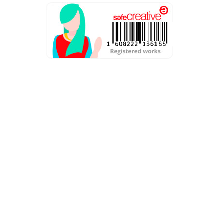
Aviso Legal
Política de privacidad
Condiciones de contratación
Política de cookies
Resolución de conflictos en línea
Copyright © 2016. Gehisy Hernández Medrano.
Diseñado con ♥️ en Gijón.