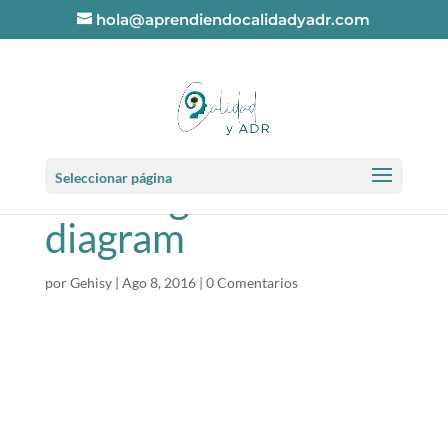
hola@aprendiendocalidadyadr.com
businesswoman-
Seleccionar página
showing-business-
diagram
por
Gehisy
|
Ago 8, 2016
|
0 Comentarios