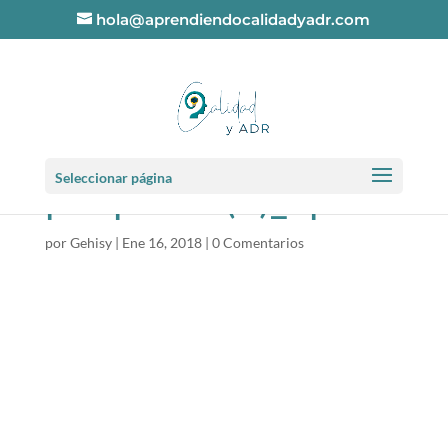
hola@aprendiendocalidadyadr.com
ISO 14001 punto
Seleccionar página
por punto (7)_opt
por
Gehisy
|
Ene 16, 2018
|
0 Comentarios