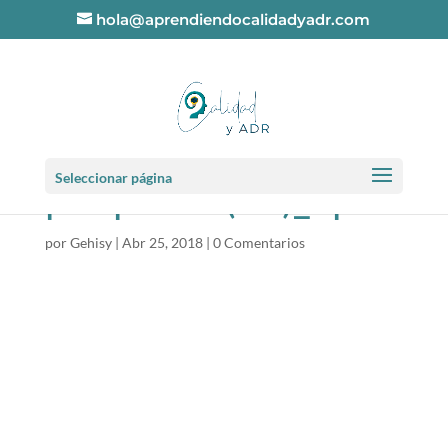
hola@aprendiendocalidadyadr.com
ISO 14001 punto
Seleccionar página
por punto (13)_opt
por
Gehisy
|
Abr 25, 2018
|
0 Comentarios