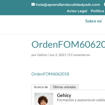
hola@aprendiendocalidadyadr.com
Aviso Legal
Política
Sobre mí
OrdenFOM6062
por
Gehisy
|
Jun 2, 2021
|
0 Comentarios
OrdenFOM6062018
Acerca de
Últimas entradas
Gehisy
Formación y asesoría en calid