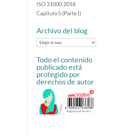
ISO 31000:2018
Capítulo 5 (Parte I)
Archivo del blog
Archivo
del
Todo el contenido
blog
publicado está
protegido por
derechos de autor