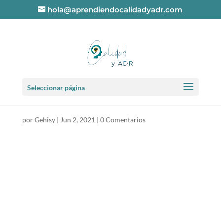
hola@aprendiendocalidadyadr.com
El informe anual del
Seleccionar página
CS
por
Gehisy
|
Jun 2, 2021
|
0 Comentarios