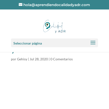
hola@aprendiendocalidadyadr.com
aprendiendocalidad
Seleccionar página
yadr.com
por
Gehisy
|
Jul 28, 2020
|
0 Comentarios