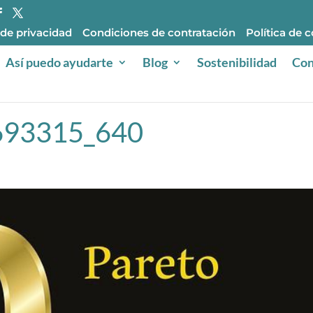
 de privacidad
Condiciones de contratación
Política de 
Así puedo ayudarte
Blog
Sostenibilidad
Con
-693315_640