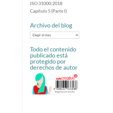
ISO 31000:2018
Capítulo 5 (Parte I)
Archivo del blog
Archivo
del
Todo el contenido
blog
publicado está
protegido por
derechos de autor