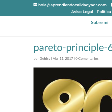
hola@aprendiendocalidadyadr.com
Aviso Legal
Política
Sobre mí
pareto-principle
por
Gehisy
|
Abr 11, 2017
|
0 Comentarios