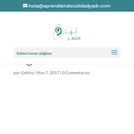
hola@aprendiendocalidadyadr.com
Dispersion-
Seleccionar página
negativa-debil
por
Gehisy
|
May 7, 2017
|
0 Comentarios