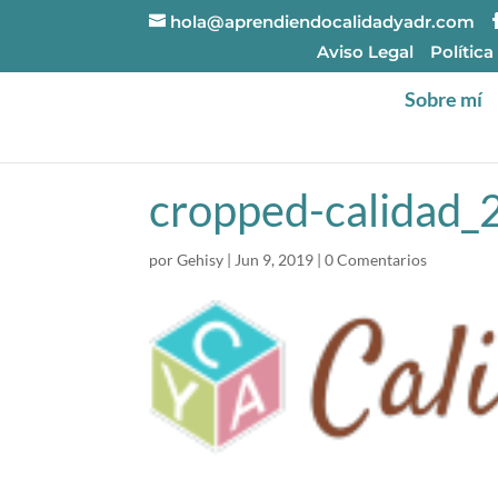
hola@aprendiendocalidadyadr.com
Aviso Legal
Política
Sobre mí
cropped-calidad_
por
Gehisy
|
Jun 9, 2019
|
0 Comentarios