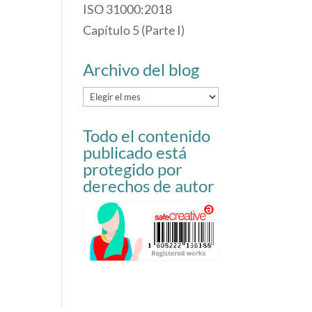
ISO 31000:2018
Capítulo 5 (Parte I)
Archivo del blog
Archivo
del
Todo el contenido
blog
publicado está
protegido por
derechos de autor