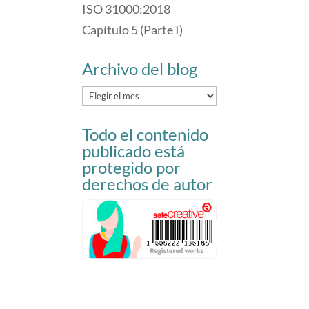
ISO 31000:2018
Capítulo 5 (Parte I)
Archivo del blog
Archivo
del
Todo el contenido
blog
publicado está
protegido por
derechos de autor