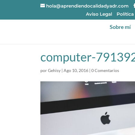
hola@aprendiendocalidadyadr.com
Aviso Legal
Política
Sobre mí
computer-79139
por
Gehisy
|
Ago 10, 2016
|
0 Comentarios