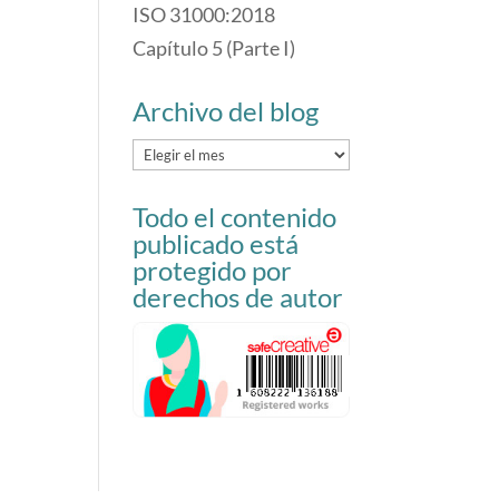
ISO 31000:2018
Capítulo 5 (Parte I)
Archivo del blog
Archivo
del
Todo el contenido
blog
publicado está
protegido por
derechos de autor