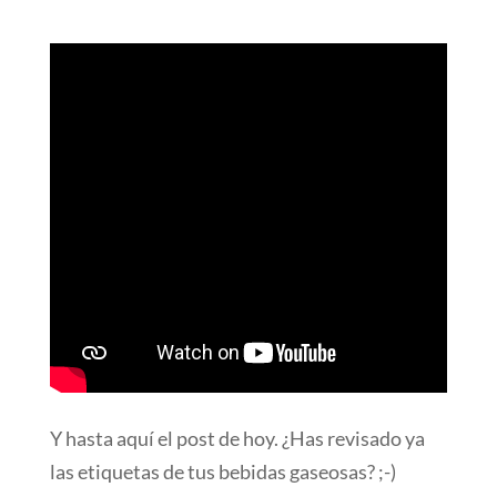
Y hasta aquí el post de hoy. ¿Has revisado ya
las etiquetas de tus bebidas gaseosas? ;-)