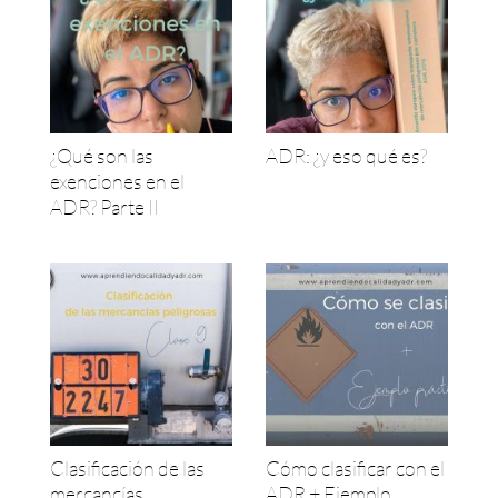
¿Qué son las
ADR: ¿y eso qué es?
exenciones en el
ADR? Parte II
Clasificación de las
Cómo clasificar con el
mercancías
ADR + Ejemplo