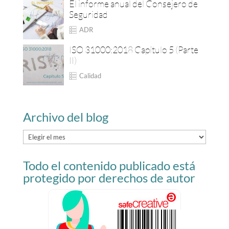
El informe anual del Consejero de
Seguridad
ADR
ISO 31000:2018 Capítulo 5 (Parte
II)
Calidad
Archivo del blog
Archivo
del
Todo el contenido publicado está
blog
protegido por derechos de autor