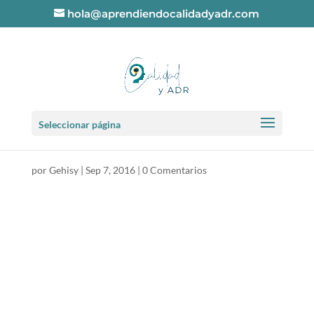
hola@aprendiendocalidadyadr.com
Clase 1 Explosivos
Seleccionar página
division 1.1
por
Gehisy
|
Sep 7, 2016
|
0 Comentarios