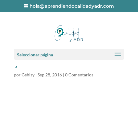
hola@aprendiendocalidadyadr.com
aprendiendocalidad
Seleccionar página
yadr-com
por
Gehisy
|
Sep 28, 2016
|
0 Comentarios