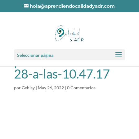
hola@aprendiendocalidadyadr.com
Captura-de-
Seleccionar página
pantalla-2021-02-
28-a-las-10.47.17
por
Gehisy
|
May 26, 2022
|
0 Comentarios