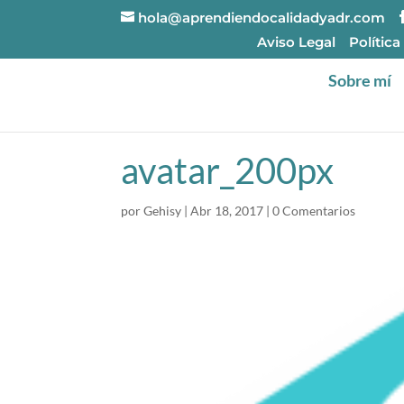
hola@aprendiendocalidadyadr.com
Aviso Legal
Política
Sobre mí
avatar_200px
por
Gehisy
|
Abr 18, 2017
|
0 Comentarios