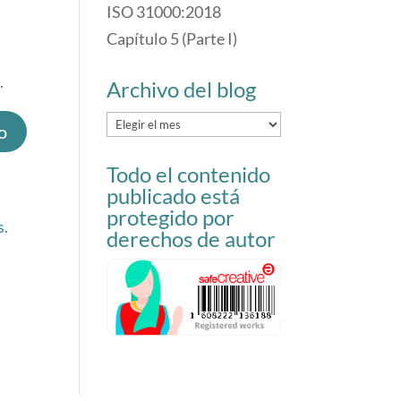
ISO 31000:2018
Capítulo 5 (Parte I)
.
Archivo del blog
Archivo
del
Todo el contenido
blog
publicado está
protegido por
s.
derechos de autor