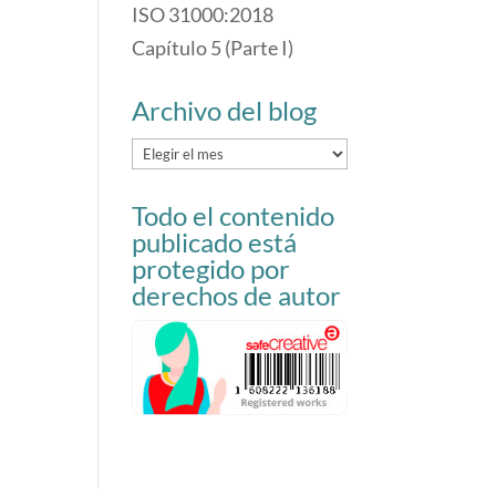
ISO 31000:2018
Capítulo 5 (Parte I)
Archivo del blog
Archivo
del
Todo el contenido
blog
publicado está
protegido por
derechos de autor