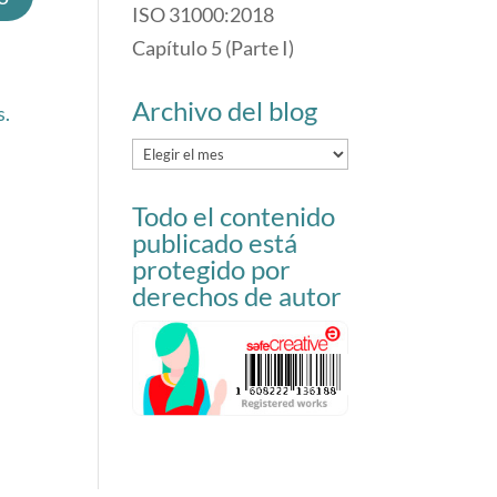
ISO 31000:2018
Capítulo 5 (Parte I)
Archivo del blog
s.
Archivo
del
Todo el contenido
blog
publicado está
protegido por
derechos de autor