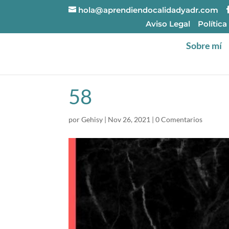
hola@aprendiendocalidadyadr.com
Aviso Legal
Política
Sobre mí
58
por
Gehisy
|
Nov 26, 2021
|
0 Comentarios