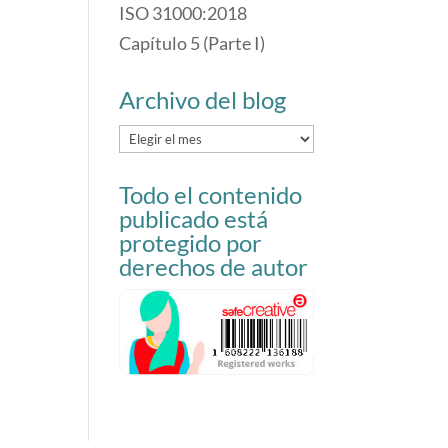
ISO 31000:2018
Capítulo 5 (Parte I)
Archivo del blog
Archivo
del
Todo el contenido
blog
publicado está
protegido por
derechos de autor