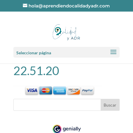
hola@aprendiendocalidadyadr.com
Captura de pantalla
Seleccionar página
2017-10-25 a las
22.51.20