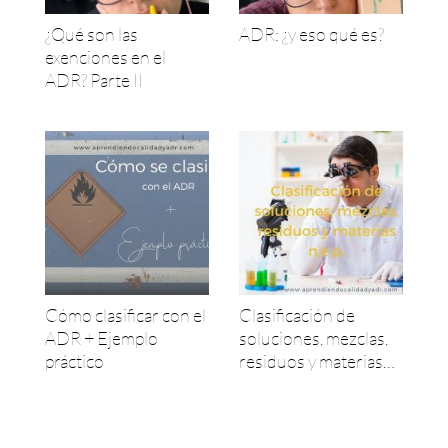
¿Qué son las
ADR: ¿y eso qué es?
exenciones en el
ADR? Parte II
Cómo clasificar con el
Clasificación de
ADR + Ejemplo
soluciones, mezclas,
práctico
residuos y materias
n.e.p.