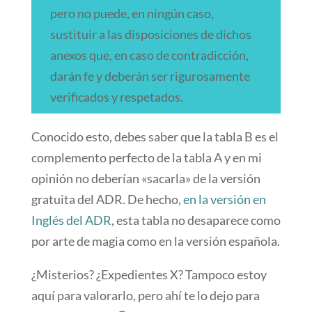
pero no puede, en ningún caso,
sustituir a las disposiciones de dichos
anexos que, en caso de contradicción,
darán fe y deberán ser rigurosamente
verificados y respetados.
Conocido esto, debes saber que la tabla B es el
complemento perfecto de la tabla A y en mi
opinión no deberían «sacarla» de la versión
gratuita del ADR. De hecho,
en la versión en
Inglés del ADR
, esta tabla no desaparece como
por arte de magia como en la versión española.
¿Misterios? ¿Expedientes X? Tampoco estoy
aquí para valorarlo, pero ahí te lo dejo para