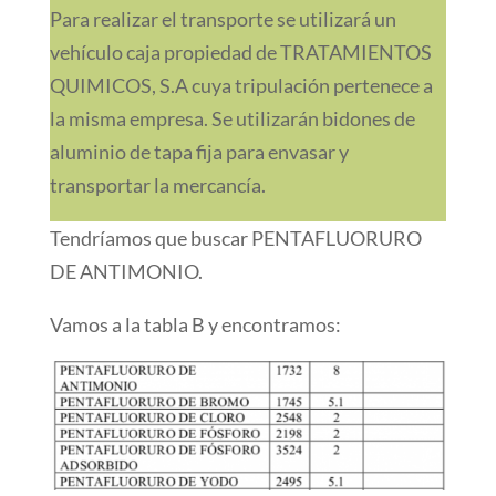
Para realizar el transporte se utilizará un
vehículo caja propiedad de TRATAMIENTOS
QUIMICOS, S.A cuya tripulación pertenece a
la misma empresa. Se utilizarán bidones de
aluminio de tapa fija para envasar y
transportar la mercancía.
Tendríamos que buscar PENTAFLUORURO
DE ANTIMONIO.
Vamos a la tabla B y encontramos: