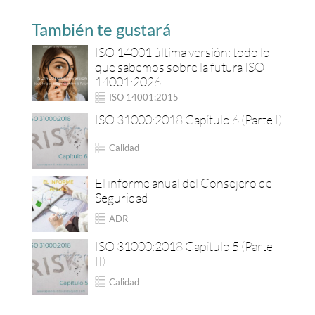
También te gustará
ISO 14001 última versión: todo lo
que sabemos sobre la futura ISO
14001:2026
ISO 14001:2015
ISO 31000:2018 Capítulo 6 (Parte I)
Calidad
El informe anual del Consejero de
Seguridad
ADR
ISO 31000:2018 Capítulo 5 (Parte
II)
Calidad