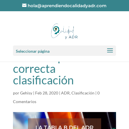
hola@aprendiendocalidadyadr.com
La tabla B del ADR,
Seleccionar página
tu aliada para una
correcta
clasificación
por
Gehisy
|
Feb 28, 2020
|
ADR
,
Clasificación
|
0
Comentarios