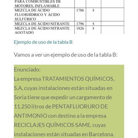
Ejemplo de uso de la tabla B
Vamos a ver un ejemplo de uso de la tabla B:
Enunciado:
La empresa TRATAMIENTOS QUÍMICOS,
S.A, cuyas instalaciones están situadas en
Soria tiene que expedir un cargamento de
11.250 litros de PENTAFLUORURO DE
ANTIMONIO con destino a la empresa
RECICLAJES QUÍMICOS SAME, cuyas
instalaciones están situadas en Barcelona.