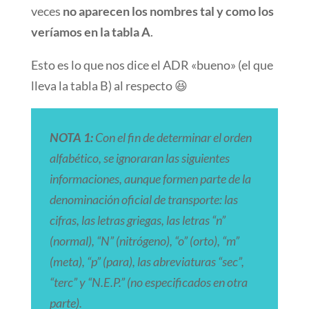
veces
no aparecen los nombres tal y como los
veríamos en la tabla A
.
Esto es lo que nos dice el ADR «bueno» (el que
lleva la tabla B) al respecto 😆
NOTA 1:
Con el fin de determinar el orden
alfabético, se ignoraran las siguientes
informaciones, aunque formen parte de la
denominación oficial de transporte:
las
cifras, las letras griegas, las letras “n”
(normal), “N” (nitrógeno), “o” (orto), “m”
(meta), “p” (para), las abreviaturas “sec”,
“terc” y “N.E.P.” (no especificados en otra
parte).